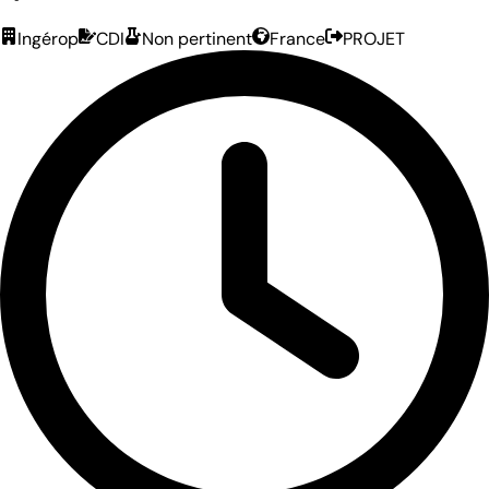
Ingérop
CDI
Non pertinent
France
PROJET