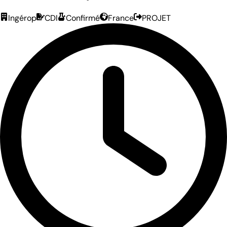
Ingérop
CDI
Confirmé
France
PROJET