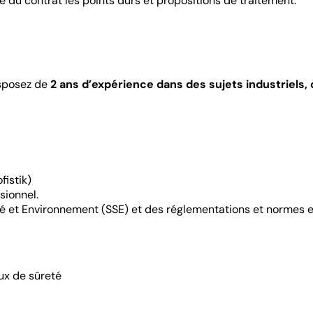
e du contrat les points durs et propositions de traitement.
isposez de
2 ans d’expérience dans des sujets industriels,
ofistik)
ssionnel.
é et Environnement (SSE) et des réglementations et normes e
eux de sûreté