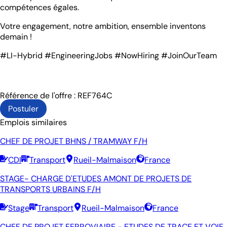
compétences égales.
Votre engagement, notre ambition, ensemble inventons
demain !
#LI-Hybrid #EngineeringJobs #NowHiring #JoinOurTeam
Référence de l'offre : REF764C
Postuler
Emplois similaires
CHEF DE PROJET BHNS / TRAMWAY F/H
CDI
Transport
Rueil-Malmaison
France
STAGE- CHARGE D'ETUDES AMONT DE PROJETS DE
TRANSPORTS URBAINS F/H
Stage
Transport
Rueil-Malmaison
France
CHEF DE PROJET FERROVIAIRE - ETUDES DE TRACE ET VOIE